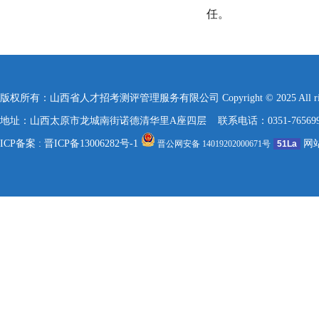
任。
版权所有：山西省人才招考测评管理服务有限公司 Copyright © 2025 All rights re
地址：山西太原市龙城南街诺德清华里A座四层 联系电话：0351-7656999 / 157
ICP备案 :
晋ICP备13006282号-1
网
晋公网安备 14019202000671号
51La